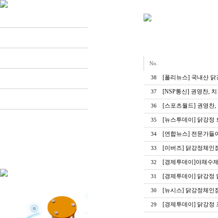
홈 > 고객센터 >
언론보도
Dackkang
Menu
Store
No.
Franchise
[폴리뉴스] 국내산 
38
[NSP통신] 권영찬,
37
Customer
[스포츠월드] 권영찬,
36
[뉴스투데이] 닭강정 
35
[연합뉴스] 전문가들
34
[이버즈] 닭강정체인점
33
[경제투데이]야채수제 
32
[경제투데이] 닭강정 
31
[뉴시스] 닭강정체인점
30
[경제투데이] 닭강정 
29