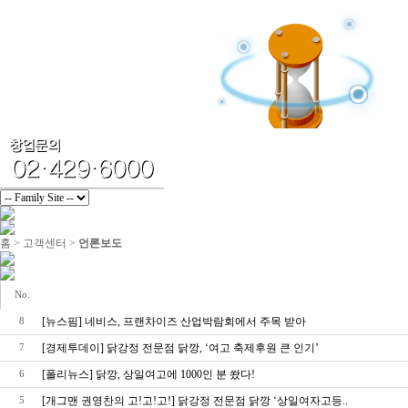
홈 > 고객센터 >
언론보도
No.
[뉴스핌] 네비스, 프랜차이즈 산업박람회에서 주목 받아
8
[경제투데이] 닭강정 전문점 닭깡, ‘여고 축제후원 큰 인기’
7
[폴리뉴스] 닭깡, 상일여고에 1000인 분 쐈다!
6
[개그맨 권영찬의 고!고!고!] 닭강정 전문점 닭깡 ‘상일여자고등..
5