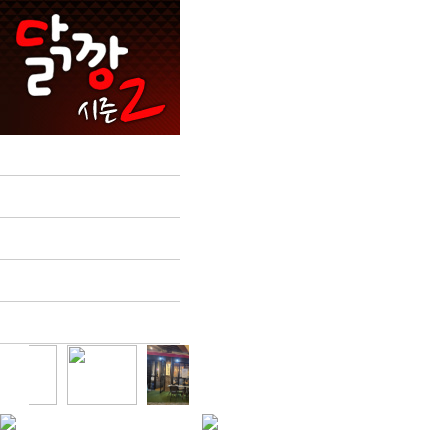
Dackkang
Menu
Store
Franchise
Customer