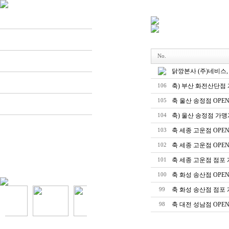
홈 > 고객센터 >
공지사항
Dackkang
Menu
No.
Store
닭깡본사 (주)네비스
Franchise
축) 부산 화전산단점
106
축 울산 송정점 OPE
105
Customer
축) 울산 송정점 가맹
104
축 세종 고운점 OPE
103
축 세종 고운점 OPE
102
축 세종 고운점 점포
101
축 화성 송산점 OPE
100
축 화성 송산점 점포
99
축 대전 성남점 OPE
98